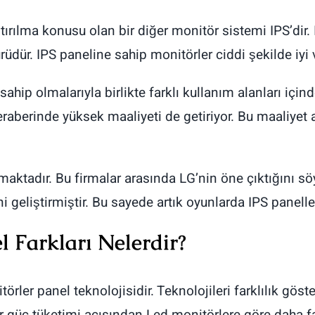
ştırılma konusu olan bir diğer monitör sistemi IPS’dir
dür. IPS paneline sahip monitörler ciddi şekilde iyi ve
 sahip olmalarıyla birlikte farklı kullanım alanları içi
eraberinde yüksek maaliyeti de getiriyor. Bu maaliyet
nmaktadır. Bu firmalar arasında LG’nin öne çıktığını
 geliştirmiştir. Bu sayede artık oyunlarda IPS panelle
 Farkları Nelerdir?
örler panel teknolojisidir. Teknolojileri farklılık göst
er güç tüketimi açısından Led monitörlere göre daha fa