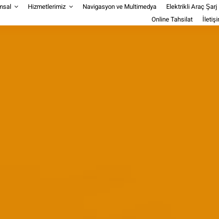
msal
Hizmetlerimiz
Navigasyon ve Multimedya
Elektrikli Araç Şarj
Online Tahsilat
İletiş