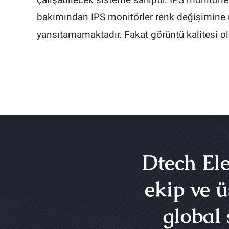
bakımından IPS monitörler renk değişimine m
yansıtamamaktadır. Fakat görüntü kalitesi old
Dtech Ele
ekip ve ü
global 