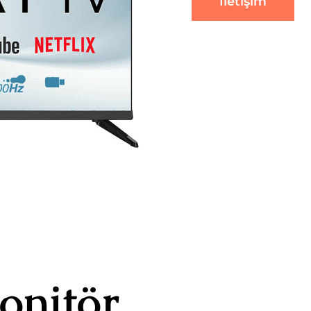
İletişim
onitör