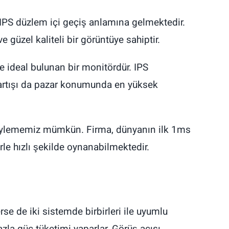
. IPS düzlem içi geçiş anlamına gelmektedir.
 güzel kaliteli bir görüntüye sahiptir.
nde ideal bulunan bir monitördür. IPS
 artışı da pazar konumunda en yüksek
 söylememiz mümkün. Firma, dünyanın ilk 1ms
rle hızlı şekilde oynanabilmektedir.
erse de iki sistemde birbirleri ile uyumlu
zla güç tüketimi yaparlar. Görüş açısı