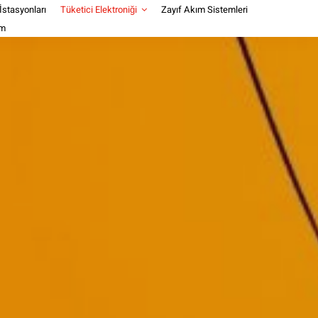
 İstasyonları
Tüketici Elektroniği
Zayıf Akım Sistemleri
im