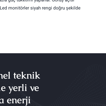
Led monitörler siyah rengi doğru şekilde
nel teknik
e yerli ve
a enerji